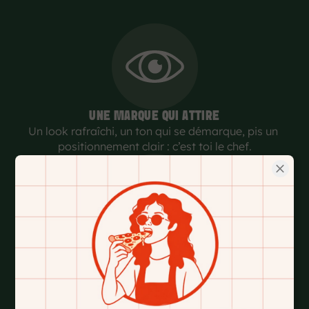
UNE MARQUE QUI ATTIRE
Un look rafraîchi, un ton qui se démarque, pis un 
positionnement clair : c’est toi le chef.
UNE OFFRE QUI PLAÎT
Un menu varié, personnalisable, accessible... qui 
répond aux tendances de consommation 
d’aujourd’hui.